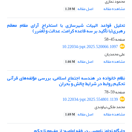
محمود نمازی
مشاهده مقاله
اصل مقاله
1.59 M
تحلیل قواعد الهیات شهرسازی با استخراج آرای مقام معظم
رهبری(با تأکید بر سه قاعده کرامت، عدالت و لاضرر)
صفحه
45-58
10.22034/jspt.2025.520066.1097
علی محمدیان
مشاهده مقاله
اصل مقاله
1.66 M
نظام خانواده در هندسه اجتماع اسلامی، بررسی مؤلفه‌های قرآنی
تحکیم روابط در شرایط چالش و بحران
صفحه
59-78
10.22034/jspt.2025.554801.1139
محمد ملکی نهاوندی
مشاهده مقاله
اصل مقاله
1.69 M
جایگاه تجاوز ناموسی در فقه امامیه: از مفهوم تا حکم