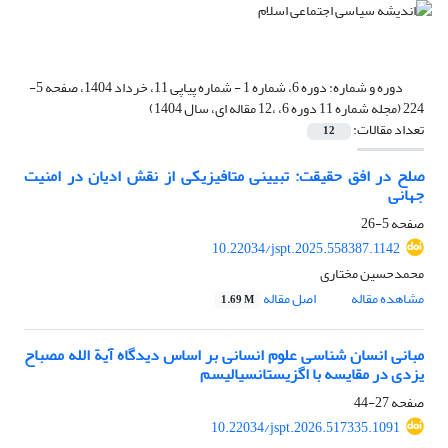
دوره و شماره:
دوره 6، شماره 1 - شماره پیاپی 11، خرداد 1404، صفحه 5-
224 (مجله شماره 11 دوره 6، ،12 مقاله ای، سال 1404)
تعداد مقالات:
12
صلح در افق حقیقت: تبیینی متافیزیکی از نقش ادیان در امنیت
جهانی
صفحه
5-26
10.22034/jspt.2025.558387.1142
محمدحسین مختاری
مشاهده مقاله
اصل مقاله
1.69 M
مبانی انسان شناسی علوم انسانی بر اساس دیدگاه آیة الله مصباح
یزدی در مقایسه با اگزیستانسیالیسم
صفحه
27-44
10.22034/jspt.2026.517335.1091