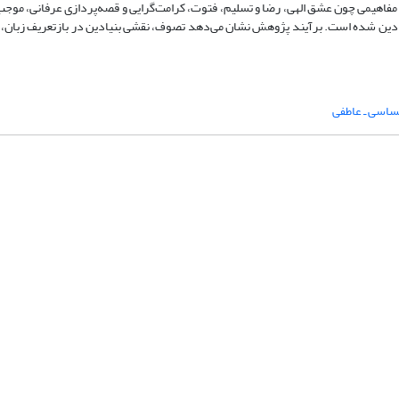
 مفاهیمی چون عشق الهی، رضا و تسلیم، فتوت، کرامت‌گرایی و قصه‌پردازی عرفانی، موج
مادین شده است. برآیند پژوهش نشان می‌دهد تصوف، نقشی بنیادین در بازتعریف زبان، م
ساسی ـ عاطفی