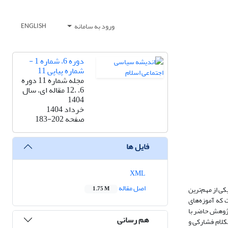
ورود به سامانه
ENGLISH
دوره 6، شماره 1 -
شماره پیاپی 11
مجله شماره 11 دوره
6، ،12 مقاله ای، سال
1404
خرداد 1404
صفحه
183-202
فایل ها
XML
اصل مقاله
کی از مهم‌ترین
1.75 M
 که آموزه‌های
 پژوهش حاضر با
هم رسانی
لکلام فشارکی و