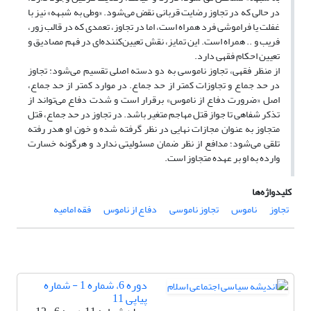
در حالی که در تجاوز رضایت قربانی نقض می‌شود. «وطی به شبهه» نیز با
غفلت یا فراموشی فرد همراه است، اما در تجاوز، تعمدی که در قالب زور،
فریب و .. همراه است. این تمایز، نقش تعیین‌کننده‌ای در فهم مصادیق و
تعیین احکام فقهی دارد.
از منظر فقهی، تجاوز ناموسی به دو دسته اصلی تقسیم می‌شود: تجاوز
در حد جماع و تجاوزات کمتر از حد جماع. در موارد کمتر از حد جماع،
اصل «ضرورت دفاع از ناموس» برقرار است و شدت دفاع می‌تواند از
تذکر شفاهی تا جواز قتل مهاجم متغیر باشد. در تجاوز در حد جماع، قتل
متجاوز به عنوان مجازات نهایی در نظر گرفته شده و خون او هدر رفته
تلقی می‌شود؛ مدافع از نظر ضمان مسئولیتی ندارد و هرگونه خسارت
وارده به او بر عهده متجاوز است.
کلیدواژه‌ها
تجاوز
ناموس
تجاوز ناموسی
دفاع از ناموس
فقه امامیه
دوره 6، شماره 1 - شماره
پیاپی 11