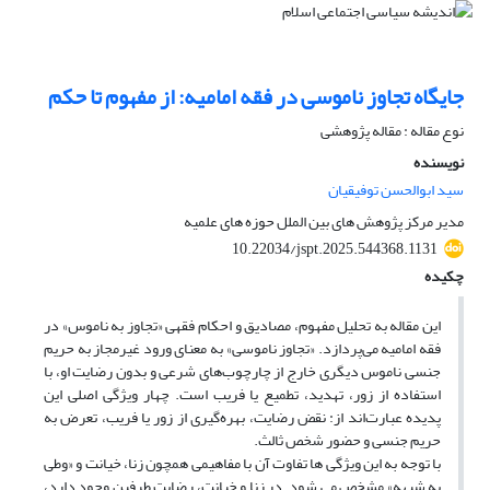
جایگاه تجاوز ناموسی در فقه امامیه: از مفهوم تا حکم
نوع مقاله : مقاله پژوهشی
نویسنده
سید ابوالحسن توفیقیان
مدیر مرکز پژوهش های بین الملل حوزه های علمیه
10.22034/jspt.2025.544368.1131
چکیده
این مقاله به تحلیل مفهوم، مصادیق و احکام فقهی «تجاوز به ناموس» در
فقه امامیه می‌پردازد. «تجاوز ناموسی» به معنای ورود غیرمجاز به حریم
جنسی ناموس دیگری خارج از چارچوب‌های شرعی و بدون رضایت او، با
استفاده از زور، تهدید، تطمیع یا فریب است. چهار ویژگی اصلی این
پدیده عبارت‌اند از: نقض رضایت، بهره‌گیری از زور یا فریب، تعرض به
حریم جنسی و حضور شخص ثالث.
با توجه به این ویژگی ها تفاوت آن با مفاهیمی همچون زنا، خیانت و «وطی
به شبهه» مشخص می شود. در زنا و خیانت، رضایت طرفین وجود دارد،