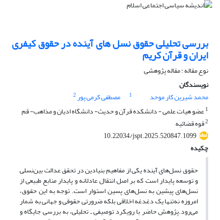
بررسی تحلیلی حقوق نسل های آینده در حقوق کیفری
ایران و قرآن کریم
نوع مقاله : مقاله پژوهشی
نویسندگان
2
1
محمد شیرین کار موحد
مصطفی کرمی پور
1
عضو هیات علمی - دانشکده قرآن و حدیث- دانشگاه ادیان و مذاهب- قم
2
قوه قضائیه
10.22034/jspt.2025.520847.1099
چکیده
حقوق نسل‌های آینده یکی از مفاهیم بنیادین در تحقق عدالت بین‌نسلی
و توسعه پایدار است که بر اصل انتقال عادلانه و پایدار منابع طبیعی از
نسل‌های پیشین به نسل‌های پسین استوار است. توجه به این حقوق،
امروزه نه‌تنها یک دغدغه اخلاقی بلکه ضرورتی حقوقی و جهانی به شمار
می‌رود.پژوهش حاضر با رویکرد توصیفی ـ تحلیلی، به بررسی جایگاه و