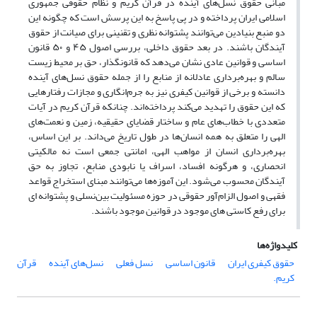
مبانی حقوق نسل‌های آینده در قرآن کریم و نظام حقوقی جمهوری
اسلامی ایران پرداخته و در پی پاسخ به این پرسش است که چگونه این
دو منبع بنیادین می‌توانند پشتوانه نظری و تقنینی برای صیانت از حقوق
آیندگان باشند. در بعد حقوق داخلی، بررسی اصول ۴۵ و ۵۰ قانون
اساسی و قوانین عادی نشان می‌دهد که قانونگذار، حق بر محیط زیست
سالم و بهره‌برداری عادلانه از منابع را از جمله حقوق نسل‌های آینده
دانسته و برخی از قوانین کیفری نیز به جرم‌انگاری و مجازات رفتارهایی
که این حقوق را تهدید می‌کند پرداخته‌اند. چنانکه قرآن کریم در آیات
متعددی با خطاب‌های عام و ساختار قضایای حقیقیه، زمین و نعمت‌های
الهی را متعلق به همه انسان‌ها در طول تاریخ می‌داند. بر این اساس،
بهره‌برداری انسان از مواهب الهی، امانتی جمعی است نه مالکیتی
انحصاری، و هرگونه افساد، اسراف یا نابودی منابع، تجاوز به حق
آیندگان محسوب می‌شود. این آموزه‌ها می‌توانند مبنای استخراج قواعد
فقهی و اصول الزام‌آور حقوقی در حوزه مسئولیت بین‌نسلی و پشتوانه ای
برای رفع کاستی های موجود در قوانین موجود باشند.
کلیدواژه‌ها
حقوق کیفری ایران
قانون اساسی
نسل فعلی
نسل‌های آینده
قرآن
کریم.