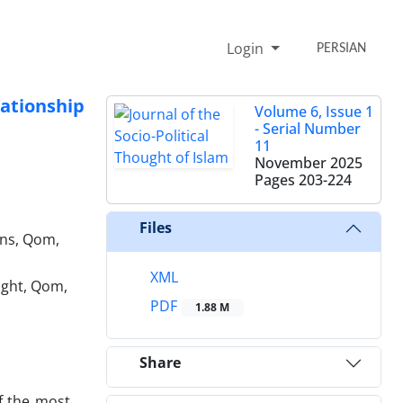
Login
PERSIAN
lationship
Volume 6, Issue 1
- Serial Number
11
November 2025
Pages
203-224
Files
ons, Qom,
XML
ought, Qom,
PDF
1.88 M
Share
of the most