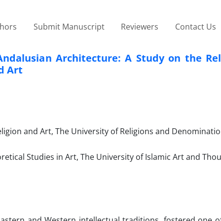
thors
Submit Manuscript
Reviewers
Contact Us
 Andalusian Architecture: A Study on the Re
d Art
ligion and Art, The University of Religions and Denominati
retical Studies in Art, The University of Islamic Art and Th
Eastern and Western intellectual traditions, fostered one 