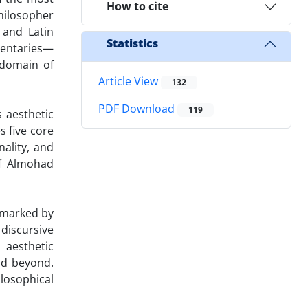
How to cite
philosopher
 and Latin
Statistics
mentaries—
 domain of
Article View
132
PDF Download
119
 aesthetic
s five core
nality, and
of Almohad
d marked by
discursive
 aesthetic
nd beyond.
losophical