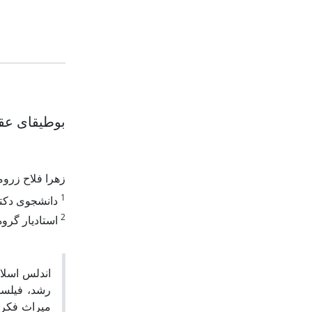
بوطیقای عقل
زهرا فلاح زرو
1
دانشجوی دکتر
2
استادیار گرو
اندلس اسلام
رشد، فیلسوف
میراث فکری 