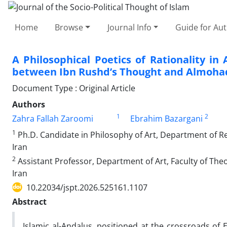
Home
Browse
Journal Info
Guide for Au
A Philosophical Poetics of Rationality in
between Ibn Rushd’s Thought and Almoha
Document Type : Original Article
Authors
1
2
Zahra Fallah Zaroomi
Ebrahim Bazargani
1
Ph.D. Candidate in Philosophy of Art, Department of Re
Iran
2
Assistant Professor, Department of Art, Faculty of Theo
Iran
10.22034/jspt.2026.525161.1107
Abstract
Islamic al-Andalus, positioned at the crossroads of 