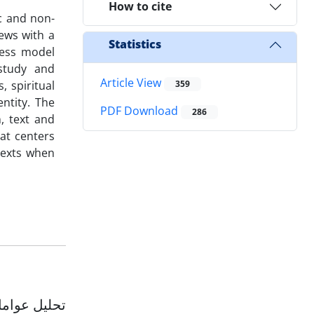
How to cite
ic and non-
iews with a
Statistics
cess model
 study and
Article View
, spiritual
359
entity. The
PDF Download
286
n, text and
at centers
ntexts when
تحلیل عوامل