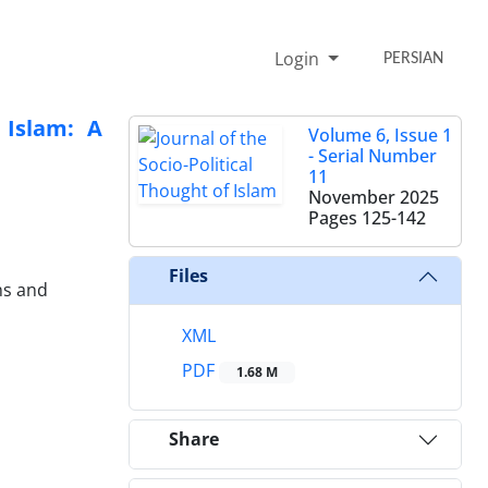
Login
PERSIAN
 Islam: A
Volume 6, Issue 1
- Serial Number
11
November 2025
Pages
125-142
Files
ns and
XML
PDF
1.68 M
Share