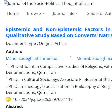
Home
Browse
Journal Info
Guide for Au
Epistemic and Non-Epistemic Factors in 
Qualitative Study Based on Converts’ Narr
Document Type : Original Article
Authors
1
Mahdi Sadeghi Shahmirzadi
Mehrab Sadeghni
1
. PhD Student in Comparative Studies of Religions, with 
Denominations, Qom, Iran
2
Ph.D. in Cultural Sociology, Associate Professor at the
3
Ph.D. in Theology (specialization in Philosophy of Relig
Denominations, Qom, Iran
10.22034/jspt.2025.529700.1118
Abstract