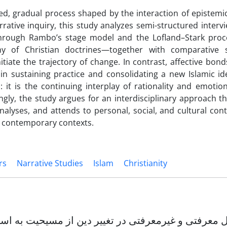
red, gradual process shaped by the interaction of epistem
rrative inquiry, this study analyzes semi-structured interv
 through Rambo’s stage model and the Lofland–Stark pro
iny of Christian doctrines—together with comparative
tiate the trajectory of change. In contrast, affective bonds
in sustaining practice and consolidating a new Islamic id
 it is the continuing interplay of rationality and emotio
gly, the study argues for an interdisciplinary approach th
analyses, and attends to personal, social, and cultural co
se contemporary contexts.
rs
Narrative Studies
Islam
Christianity
 معرفتی و غیرمعرفتی در تغییر دین از مسیحیت به اسل