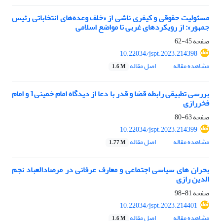
مسئولیت حقوقی و کیفری ناشی از «خلف وعده‌های‌ انتخاباتی رئیس
جمهور»: از رویکردهای غربی تا مواضع اسلامی
صفحه
45-62
10.22034/jspt.2023.214398
مشاهده مقاله
اصل مقاله
1.6 M
بررسی تطبیقی رابطه قضا و قدر با دعا از دیدگاه امام خمینی1 و امام
فخررازی
صفحه
63-80
10.22034/jspt.2023.214399
مشاهده مقاله
اصل مقاله
1.77 M
بحران های سیاسی اجتماعی و معارف عرفانی در مرصادالعباد نجم
الدین رازی
صفحه
81-98
10.22034/jspt.2023.214401
مشاهده مقاله
اصل مقاله
1.6 M