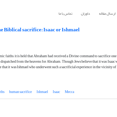
ارسال مقاله
داوران
تماس با ما
 Biblical sacrifice: Isaac or Ishmael
ic faiths, it is held that Abraham had received a Divine command to sacrifice one 
 dispatched from the heavens for Abraham. Though Jews believe that it was Isaac 
 that it was Ishmael who underwent such a sacrificial experience in the vicinity of
ths
human sacrifice
Ishmael
Isaac
Mecca