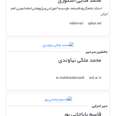
محمد فنایی اشکوری
استاد تمام گروه فلسفه، مؤسسه آموزشی و پژوهشی امام خمینی، قم،
ایران
qabas.net
eshkevari
جانشین سردبیر
محمد ملکی نهاوندی
urd.ac.ir
m.malekinahavandi
دبیر اجرایی
قاسم باباجانی پور