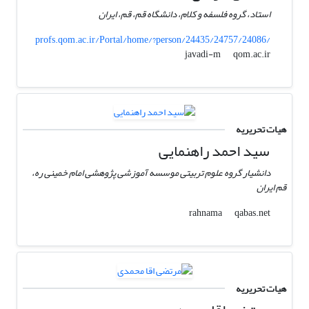
استاد، گروه فلسفه و کلام، دانشگاه قم، قم، ایران
profs.qom.ac.ir/Portal/home/?person/24435/24757/24086/
qom.ac.ir
javadi-m
هیات تحریریه
سید احمد راهنمایی
دانشیار گروه علوم تربیتی موسسه آموزشی پژوهشی امام خمینی ره،
قم ایران
qabas.net
rahnama
هیات تحریریه