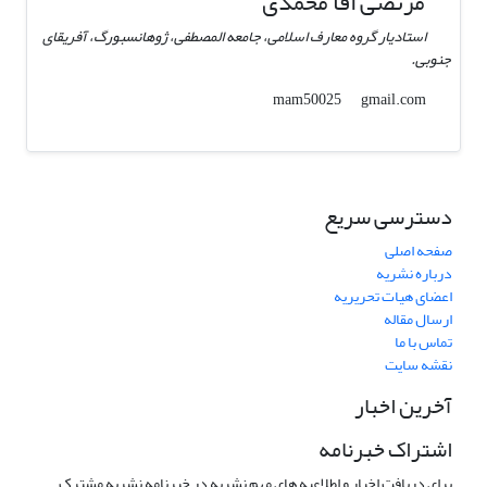
مرتضی اقا محمدی
استادیار گروه معارف اسلامی، جامعه المصطفی، ژوهانسبورگ، آفریقای
جنوبی.
gmail.com
mam50025
دسترسی سریع
صفحه اصلی
درباره نشریه
اعضای هیات تحریریه
ارسال مقاله
تماس با ما
نقشه سایت
آخرین اخبار
اشتراک خبرنامه
برای دریافت اخبار و اطلاعیه های مهم نشریه در خبرنامه نشریه مشترک