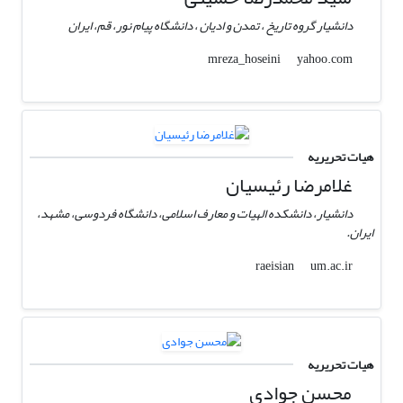
دانشیار گروه تاریخ ، تمدن و ادیان ، دانشگاه پیام نور، قم، ایران
yahoo.com
mreza_hoseini
هیات تحریریه
غلامرضا رئیسیان
دانشیار، دانشکده الهیات و معارف اسلامی، دانشگاه فردوسی، مشهد،
ایران.
um.ac.ir
raeisian
هیات تحریریه
محسن جوادی