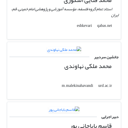
محمد فنایی اشکوری
استاد تمام گروه فلسفه، مؤسسه آموزشی و پژوهشی امام خمینی، قم،
ایران
qabas.net
eshkevari
جانشین سردبیر
محمد ملکی نهاوندی
urd.ac.ir
m.malekinahavandi
دبیر اجرایی
قاسم باباجانی پور