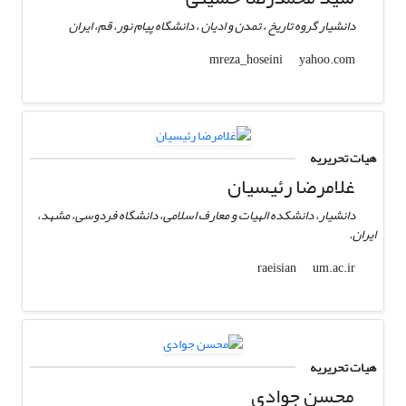
دانشیار گروه تاریخ ، تمدن و ادیان ، دانشگاه پیام نور، قم، ایران
yahoo.com
mreza_hoseini
هیات تحریریه
غلامرضا رئیسیان
دانشیار، دانشکده الهیات و معارف اسلامی، دانشگاه فردوسی، مشهد،
ایران.
um.ac.ir
raeisian
هیات تحریریه
محسن جوادی