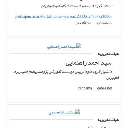
استاد، گروه فلسفه و کلام، دانشگاه قم، قم، ایران
profs.qom.ac.ir/Portal/home/?person/24435/24757/24086/
qom.ac.ir
javadi-m
هیات تحریریه
سید احمد راهنمایی
دانشیار گروه علوم تربیتی موسسه آموزشی پژوهشی امام خمینی ره،
قم ایران
qabas.net
rahnama
هیات تحریریه