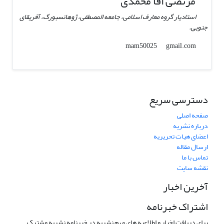
مرتضی اقا محمدی
استادیار گروه معارف اسلامی، جامعه المصطفی، ژوهانسبورگ، آفریقای
جنوبی.
gmail.com
mam50025
دسترسی سریع
صفحه اصلی
درباره نشریه
اعضای هیات تحریریه
ارسال مقاله
تماس با ما
نقشه سایت
آخرین اخبار
اشتراک خبرنامه
برای دریافت اخبار و اطلاعیه های مهم نشریه در خبرنامه نشریه مشترک