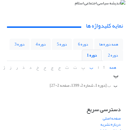
نمایه کلیدواژه ها
همه دوره ها
دوره 6
دوره 5
دوره 4
دوره 3
دوره 2
دوره 1
همه
آ
ا
ب
پ
ت
ث
ج
چ
ح
خ
د
ذ
ر
ز
ژ
ب
ب
ب
[دوره 1، شماره 2، 1399، صفحه 2-27]
دسترسی سریع
صفحه اصلی
درباره نشریه