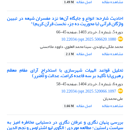
مشاهده مقاله
اصل مقاله
1.49 M
احادیث شارحه: انواع و جایگاه آن‌ها نزد مفسران شیعه در تبیین
واژگان قرآنی (با محوریت ده جزء نخست قرآن کریم)"
دوره 5، شماره 1، خرداد 1403، صفحه
45-66
10.22034/jspt.2025.506620.1080
محمد ملکی نهاوندی، سینا محمد العلوی، داوود ملاحسنی
مشاهده مقاله
اصل مقاله
2.1 M
تحلیل قواعد الهیات شهرسازی با استخراج آرای مقام معظم
رهبری(با تأکید بر سه قاعده کرامت، عدالت و لاضرر)
دوره 6، شماره 1، خرداد 1404، صفحه
45-58
10.22034/jspt.2025.520066.1097
علی محمدیان
مشاهده مقاله
اصل مقاله
1.66 M
بررسی پنهان نگاری و عرفان نگاری در دستیابی مخاطره امیز به
سیاست راستین ؛ مطالعه موردی : الگوی لیو اشتراوس و نجم الدین