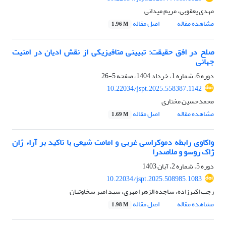
مهدی یعقوبی، مریم میدانی
مشاهده مقاله
اصل مقاله
1.96 M
صلح در افق حقیقت: تبیینی متافیزیکی از نقش ادیان در امنیت
جهانی
دوره 6، شماره 1، خرداد 1404، صفحه
5-26
10.22034/jspt.2025.558387.1142
محمدحسین مختاری
مشاهده مقاله
اصل مقاله
1.69 M
واکاوی رابطه دموکراسی غربی و امامت شیعی با تاکید بر آراء ژان
ژاک روسو و ملاصدرا
دوره 5، شماره 2، آبان 1403
10.22034/jspt.2025.508985.1083
رجب اکبرزاده، ساجده الزهرا مهری، سید امیر سخاوتیان
مشاهده مقاله
اصل مقاله
1.98 M