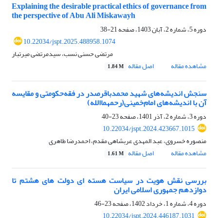
Explaining the desirable practical ethics of governance from
the perspective of Abu Ali Miskawayh
دوره 5، شماره 2، آبان 1403، صفحه
21-38
10.22034/jspt.2025.488958.1074
مرتضی حسنی نسب، سیدمرتضی میرتبار
مشاهده مقاله
اصل مقاله
1.84 M
سنجش اندیشه‌های شهید محمدباقرصدر در فقه‌حکومتی و مقایسه
آن با اندیشه‌های امام‌خمینی(رحمهما‌الله)
دوره 3، شماره 2، آذر 1401، صفحه
23-40
10.22034/jspt.2024.423667.1015
منصوره خسروی، عبد المهدی عربشاهی مقدم، احمدرضا طاهری
مشاهده مقاله
اصل مقاله
1.61 M
بررسی نقش هویت در سیاست هسته ای دولت های هشتم تا
دوازدهم جمهوری اسلامی ایران
دوره 4، شماره 1، خرداد 1402، صفحه
23-46
10.22034/jspt.2024.446187.1031