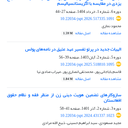
یزدی در مقایسه با اگزیستانسیالیسم
دوره 6، شماره 1، خرداد 1404، صفحه
27-44
10.22034/jspt.2026.517335.1091
محمود نمازی
مشاهده مقاله
اصل مقاله
1.59 M
الهیات جدید در پرتو تفسیر عهد عتیق در نامه‌های پولس
دوره 5، شماره 2، آبان 1403، صفحه
39-56
10.22034/jspt.2025.518810.1095
قاسم باباجانی پور، محمدتقی انصاری پور، مهراب صادق نیا
مشاهده مقاله
اصل مقاله
1.84 M
سازوکارهای تضمین هویت دینی زن از منظر فقه و نظام حقوق
افغانستان
دوره 3، شماره 2، آذر 1401، صفحه
41-58
10.22034/jspt.2024.431337.1023
مجید مسعودی، سید ابراهیم حسینی، ذبیح الله مرادی