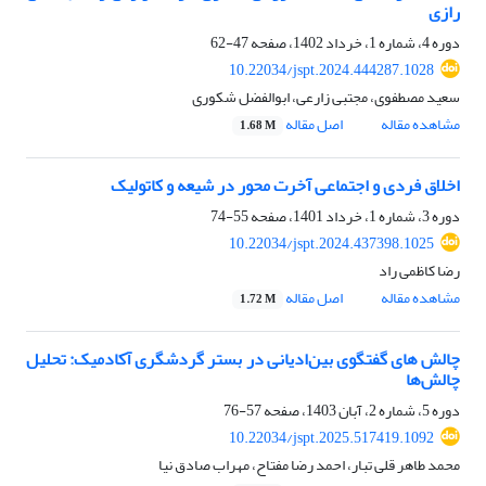
رازی
دوره 4، شماره 1، خرداد 1402، صفحه
47-62
10.22034/jspt.2024.444287.1028
سعید مصطفوی، مجتبی زارعی، ابوالفضل شکوری
مشاهده مقاله
اصل مقاله
1.68 M
اخلاق فردی و اجتماعی آخرت محور در شیعه و کاتولیک
دوره 3، شماره 1، خرداد 1401، صفحه
55-74
10.22034/jspt.2024.437398.1025
رضا کاظمی راد
مشاهده مقاله
اصل مقاله
1.72 M
چالش های گفتگوی بین‌ادیانی در بستر گردشگری آکادمیک: تحلیل
چالش‌ها
دوره 5، شماره 2، آبان 1403، صفحه
57-76
10.22034/jspt.2025.517419.1092
محمد طاهر قلی تبار، احمد رضا مفتاح، مهراب صادق نیا